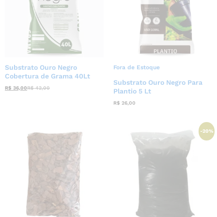
Substrato Ouro Negro
Fora de Estoque
Cobertura de Grama 40Lt
Substrato Ouro Negro Para
R$
36,00
R$
42,00
Plantio 5 Lt
R$
26,00
-
20
%