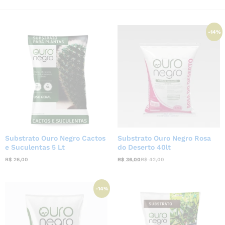
-
14
%
Substrato Ouro Negro Cactos
Substrato Ouro Negro Rosa
e Suculentas 5 Lt
do Deserto 40lt
R$
26,00
R$
36,00
R$
42,00
-
14
%