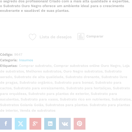
o segredo dos profissionais! Criado com a mais alta qualidade e expertise,
o Substrato Ouro Negro oferece um ambiente ideal para o crescimento
exuberante e saudável de suas plantas.
Comparar
Lista de desejos
Código:
9647
Categoria:
Insumos
Etiquetas:
Comprar substrato
,
Comprar substratos online Ouro Negro
,
Loja
de substratos
,
Melhores substratos
,
Ouro Negro substratos
,
Substrato
aerado
,
Substrato de alta qualidade
,
Substrato drenante
,
Substrato livre
de pragas
,
Substrato orgânico
,
Substrato para bonsai
,
Substrato para
cactos
,
Substrato para enraizamento
,
Substrato para hortaliças
,
Substrato
para orquídeas
,
Substrato para plantas de exterior
,
Substrato para
suculentas
,
Substrato para vasos
,
Substrato rico em nutrientes
,
Substratos
,
Substratos Goiania Goiás
,
Substratos para plantas. Substrato para plantas
de interior
,
Venda de substratos