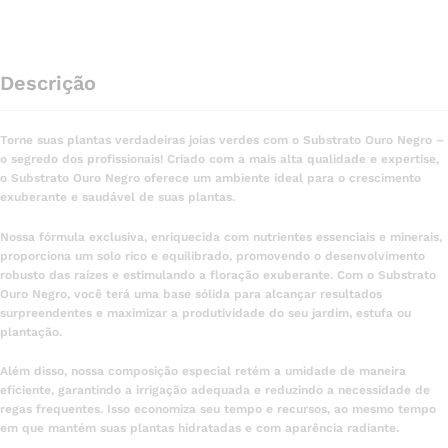
Descrição
Torne suas plantas verdadeiras joias verdes com o Substrato Ouro Negro –
o segredo dos profissionais! Criado com a mais alta qualidade e expertise,
o Substrato Ouro Negro oferece um ambiente ideal para o crescimento
exuberante e saudável de suas plantas.
Nossa fórmula exclusiva, enriquecida com nutrientes essenciais e minerais,
proporciona um solo rico e equilibrado, promovendo o desenvolvimento
robusto das raízes e estimulando a floração exuberante. Com o Substrato
Ouro Negro, você terá uma base sólida para alcançar resultados
surpreendentes e maximizar a produtividade do seu jardim, estufa ou
plantação.
Além disso, nossa composição especial retém a umidade de maneira
eficiente, garantindo a irrigação adequada e reduzindo a necessidade de
regas frequentes. Isso economiza seu tempo e recursos, ao mesmo tempo
em que mantém suas plantas hidratadas e com aparência radiante.