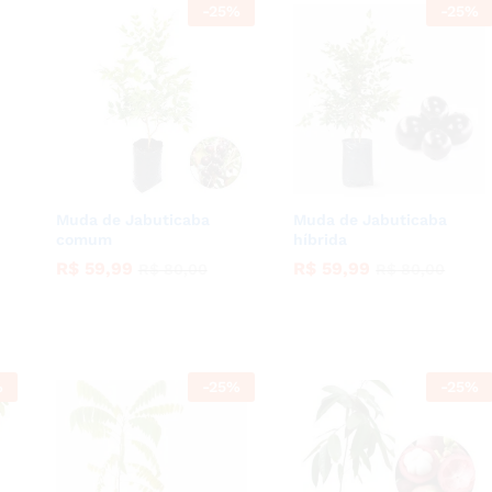
-
25
%
-
25
%
Muda de Jabuticaba
Muda de Jabuticaba
comum
híbrida
R$
R$
59,99
59,99
R$
R$
59,99
59,99
R$
R$
80,00
80,00
R$
R$
80,00
80,00
%
-
25
%
-
25
%