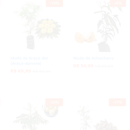
-
13
%
-
8
%
Muda de Araçá-Boi
Muda de Achachairu
(Araçá-danone)
R$
R$
54,99
54,99
R$
R$
60,00
60,00
R$
R$
69,99
69,99
R$
R$
80,00
80,00
-
25
%
-
17
%