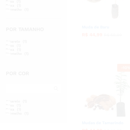
(1)
Rosa
(1)
Roxa
(1)
Vermelho
Muda de Baru
POR TAMANHO
R$
R$
44,99
44,99
R$
R$
50,00
50,00
(1)
Amarelo
(1)
Rosa
(1)
Roxa
(1)
Vermelho
-
10
POR COR
(1)
Amarelo
(1)
Rosa
(1)
Roxa
(1)
Vermelho
Mudas de Tamarindo