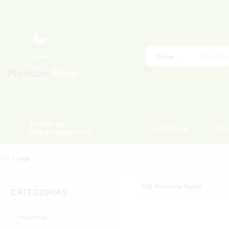
Todos
Todos os
Frutíferas
Mud
Departamentos
Lar
/
Loja
435
Products found
CATEGORIAS
Frutíferas