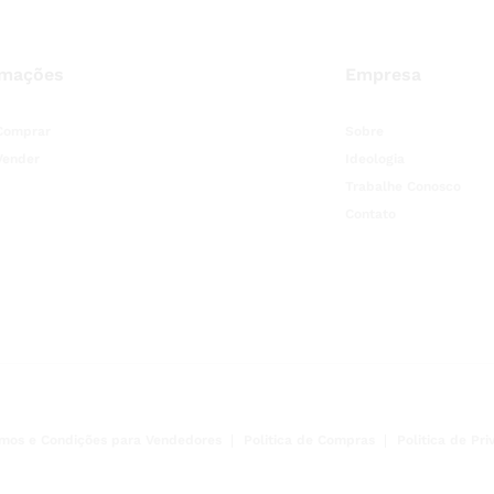
rmações
Empresa
Comprar
Sobre
Vender
Ideologia
Trabalhe Conosco
Contato
mos e Condições para Vendedores
Politica de Compras
Politica de Pr