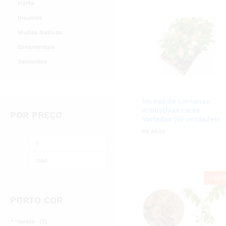
Horta
Insumos
Mudas Nativas
Ornamentais
Sementes
Mudas de Lantanas
Arbustivas cores
POR PREÇO
Variadas (10 unidades)
R$
R$
80,00
80,00
Preço
Preço
mínimo
máximo
-
10
PORTO COR
(1)
Amarelo