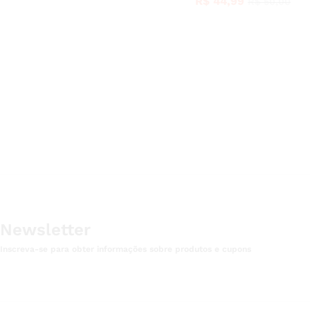
R$
R$
44,99
44,99
R$
R$
50,00
50,00
Newsletter
Inscreva-se para obter informações sobre produtos e cupons