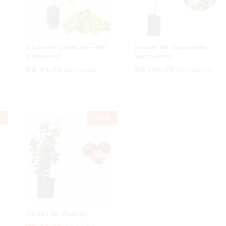
Muda de Limão biri-biri
Mudas de Mangostão
(conserva)
Verdadeiro
R$
R$
44,99
44,99
R$
R$
149,99
149,99
R$
R$
60,00
60,00
R$
R$
200,00
200,00
%
-
10
%
Mudas de Pitanga