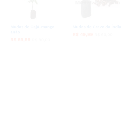
Mudas de Cajá-manga
Mudas de Cravo da Índia
anão
R$
R$
49,99
49,99
R$
R$
60,00
60,00
R$
R$
59,99
59,99
R$
R$
80,00
80,00