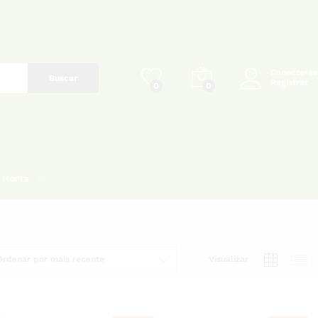
Conecte-se
Buscar
Registrar
0
0
Horta
Ordenar por mais recente
Visualizar