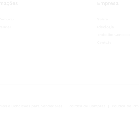
rmações
Empresa
Comprar
Sobre
Vender
Ideologia
Trabalhe Conosco
Contato
mos e Condições para Vendedores
Politica de Compras
Politica de Pr