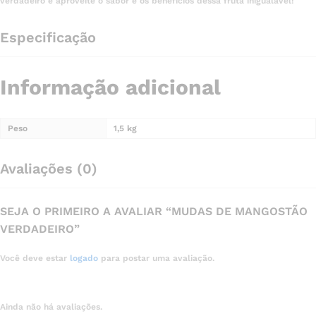
verdadeiro e aproveite o sabor e os benefícios dessa fruta inigualável!
Especificação
Informação adicional
Peso
1,5 kg
Avaliações (0)
SEJA O PRIMEIRO A AVALIAR “MUDAS DE MANGOSTÃO
VERDADEIRO”
Você deve estar
logado
para postar uma avaliação.
Ainda não há avaliações.