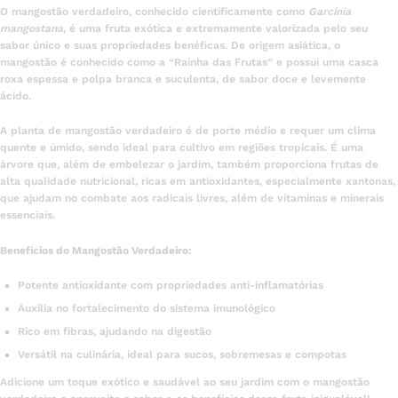
O mangostão verdadeiro, conhecido cientificamente como
Garcinia
mangostana
, é uma fruta exótica e extremamente valorizada pelo seu
sabor único e suas propriedades benéficas. De origem asiática, o
mangostão é conhecido como a “Rainha das Frutas” e possui uma casca
roxa espessa e polpa branca e suculenta, de sabor doce e levemente
ácido.
A planta de mangostão verdadeiro é de porte médio e requer um clima
quente e úmido, sendo ideal para cultivo em regiões tropicais. É uma
árvore que, além de embelezar o jardim, também proporciona frutas de
alta qualidade nutricional, ricas em antioxidantes, especialmente xantonas,
que ajudam no combate aos radicais livres, além de vitaminas e minerais
essenciais.
Benefícios do Mangostão Verdadeiro:
Potente antioxidante com propriedades anti-inflamatórias
Auxilia no fortalecimento do sistema imunológico
Rico em fibras, ajudando na digestão
Versátil na culinária, ideal para sucos, sobremesas e compotas
Adicione um toque exótico e saudável ao seu jardim com o mangostão