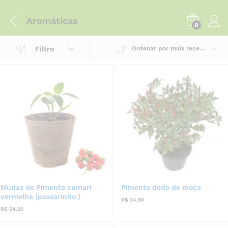
Aromáticas
0
Filtro
Ordenar por mais recente
Mudas de Pimenta cumari
Pimenta dedo de moça
vermelha (passarinho )
R$
34,90
R$
54,90