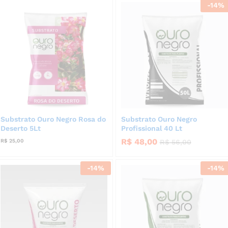
-
14
%
Substrato Ouro Negro Rosa do
Substrato Ouro Negro
Deserto 5Lt
Profissional 40 Lt
R$
48,00
R$
25,00
R$
56,00
-
14
%
-
14
%