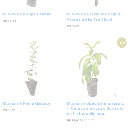
Mudas de Manga Palmer
Mudas de Graviola: Compre
Agora na Plantae Shop!
R$
54,00
R$
32,90
-
14
%
Mudas de Romã Gigante
Mudas de abacate margarida
– Cultive em casa e desfrute
R$
35,90
de frutas deliciosas
R$
85,90
R$
100,00