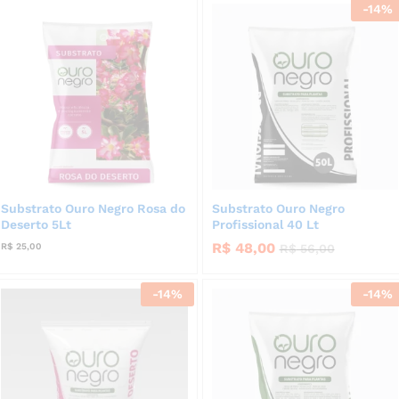
-
14
%
Substrato Ouro Negro Rosa do
Substrato Ouro Negro
Deserto 5Lt
Profissional 40 Lt
R$
48,00
R$
25,00
R$
56,00
-
14
%
-
14
%