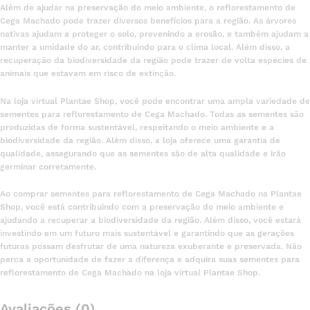
Além de ajudar na preservação do meio ambiente, o reflorestamento de
Cega Machado pode trazer diversos benefícios para a região. As árvores
nativas ajudam a proteger o solo, prevenindo a erosão, e também ajudam a
manter a umidade do ar, contribuindo para o clima local. Além disso, a
recuperação da biodiversidade da região pode trazer de volta espécies de
animais que estavam em risco de extinção.
Na loja virtual Plantae Shop, você pode encontrar uma ampla variedade de
sementes para reflorestamento de Cega Machado. Todas as sementes são
produzidas de forma sustentável, respeitando o meio ambiente e a
biodiversidade da região. Além disso, a loja oferece uma garantia de
qualidade, assegurando que as sementes são de alta qualidade e irão
germinar corretamente.
Ao comprar sementes para reflorestamento de Cega Machado na Plantae
Shop, você está contribuindo com a preservação do meio ambiente e
ajudando a recuperar a biodiversidade da região. Além disso, você estará
investindo em um futuro mais sustentável e garantindo que as gerações
futuras possam desfrutar de uma natureza exuberante e preservada. Não
perca a oportunidade de fazer a diferença e adquira suas sementes para
reflorestamento de Cega Machado na loja virtual Plantae Shop.
Avaliações (0)