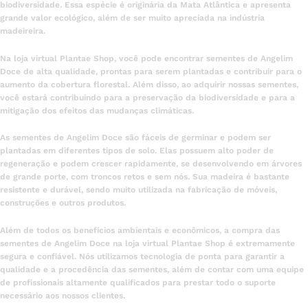
biodiversidade. Essa espécie é originária da Mata Atlântica e apresenta
grande valor ecológico, além de ser muito apreciada na indústria
madeireira.
Na loja virtual Plantae Shop, você pode encontrar sementes de Angelim
Doce de alta qualidade, prontas para serem plantadas e contribuir para o
aumento da cobertura florestal. Além disso, ao adquirir nossas sementes,
você estará contribuindo para a preservação da biodiversidade e para a
mitigação dos efeitos das mudanças climáticas.
As sementes de Angelim Doce são fáceis de germinar e podem ser
plantadas em diferentes tipos de solo. Elas possuem alto poder de
regeneração e podem crescer rapidamente, se desenvolvendo em árvores
de grande porte, com troncos retos e sem nós. Sua madeira é bastante
resistente e durável, sendo muito utilizada na fabricação de móveis,
construções e outros produtos.
Além de todos os benefícios ambientais e econômicos, a compra das
sementes de Angelim Doce na loja virtual Plantae Shop é extremamente
segura e confiável. Nós utilizamos tecnologia de ponta para garantir a
qualidade e a procedência das sementes, além de contar com uma equipe
de profissionais altamente qualificados para prestar todo o suporte
necessário aos nossos clientes.