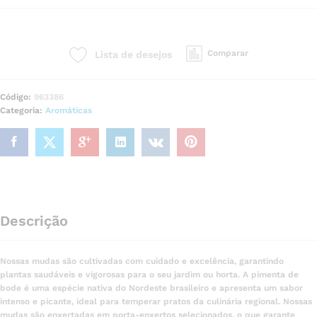
Comparar
Lista de desejos
Código:
963386
Categoria:
Aromáticas
Descrição
Nossas mudas são cultivadas com cuidado e excelência, garantindo
plantas saudáveis e vigorosas para o seu jardim ou horta. A pimenta de
bode é uma espécie nativa do Nordeste brasileiro e apresenta um sabor
intenso e picante, ideal para temperar pratos da culinária regional. Nossas
mudas são enxertadas em porta-enxertos selecionados, o que garante