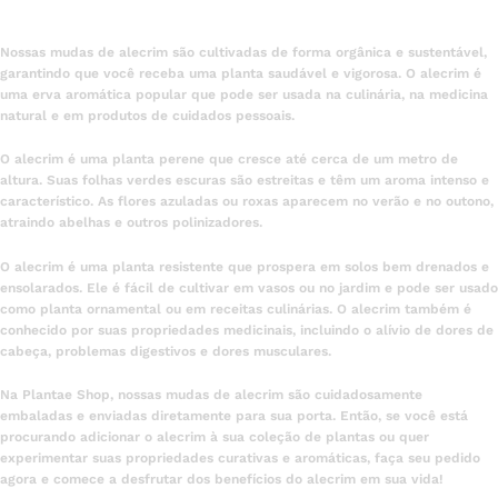
Nossas mudas de alecrim são cultivadas de forma orgânica e sustentável,
garantindo que você receba uma planta saudável e vigorosa. O alecrim é
uma erva aromática popular que pode ser usada na culinária, na medicina
natural e em produtos de cuidados pessoais.
O alecrim é uma planta perene que cresce até cerca de um metro de
altura. Suas folhas verdes escuras são estreitas e têm um aroma intenso e
característico. As flores azuladas ou roxas aparecem no verão e no outono,
atraindo abelhas e outros polinizadores.
O alecrim é uma planta resistente que prospera em solos bem drenados e
ensolarados. Ele é fácil de cultivar em vasos ou no jardim e pode ser usado
como planta ornamental ou em receitas culinárias. O alecrim também é
conhecido por suas propriedades medicinais, incluindo o alívio de dores de
cabeça, problemas digestivos e dores musculares.
Na Plantae Shop, nossas mudas de alecrim são cuidadosamente
embaladas e enviadas diretamente para sua porta. Então, se você está
procurando adicionar o alecrim à sua coleção de plantas ou quer
experimentar suas propriedades curativas e aromáticas, faça seu pedido
agora e comece a desfrutar dos benefícios do alecrim em sua vida!