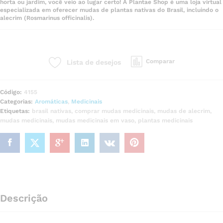
horta ou jardim, você veio ao lugar certo! A Plantae Shop é uma loja virtual
especializada em oferecer mudas de plantas nativas do Brasil, incluindo o
alecrim (Rosmarinus officinalis).
Comparar
Lista de desejos
Código:
4155
Categorias:
Aromáticas
,
Medicinais
Etiquetas:
brasil nativas
,
comprar mudas medicinais
,
mudas de alecrim
,
mudas medicinais
,
mudas medicinais em vaso
,
plantas medicinais
Descrição