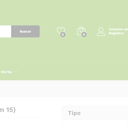
R$
60,00
Adicionar ao carrinho
Conecte-se
Buscar
Registrar
0
0
Horta
m 15)
Tipo