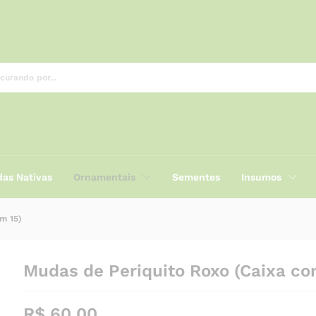
15)
as Nativas
Ornamentais
Sementes
Insumos
m 15)
Mudas de Periquito Roxo (Caixa co
R$
60,00