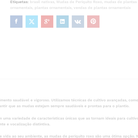
Etiquetas:
brasil nativas
,
Mudas de Periquito Roxo
,
mudas de plantas
ornamentais
,
plantas ornamentais
,
vendas de plantas ornamentais
ento saudável e vigoroso. Utilizamos técnicas de cultivo avançadas, como
ntir que as mudas estejam sempre saudáveis e prontas para o plantio.
uma variedade de características únicas que as tornam ideais para cultivo
te e vocalização distintiva.
e vida ao seu ambiente, as mudas de periquito roxo são uma ótima opção.