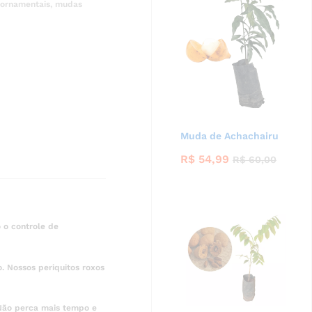
 ornamentais
,
mudas
Muda de Achachairu
R$
54,99
R$
60,00
 o controle de
. Nossos periquitos roxos
 Não perca mais tempo e