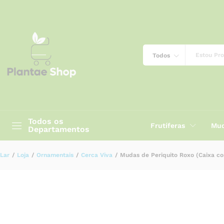
Mudas de Periquito Roxo (Caixa com 
Descrição
Especificação
Avaliações (0)
Todos
Todos os
Frutíferas
Mud
Departamentos
Lar
/
Loja
/
Ornamentais
/
Cerca Viva
/
Mudas de Periquito Roxo (Caixa co