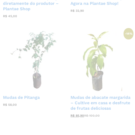
diretamente do produtor –
Agora na Plantae Shop!
Plantae Shop
R$
32,90
R$
45,00
-
14
%
Mudas de Pitanga
Mudas de abacate margarida
– Cultive em casa e desfrute
R$
58,00
de frutas deliciosas
R$
85,90
R$
100,00