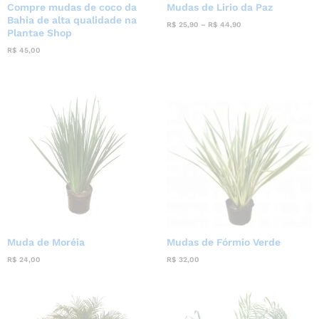
Compre mudas de coco da
Mudas de Lirio da Paz
Bahia de alta qualidade na
Price
R$
25,90
–
R$
44,90
range:
Plantae Shop
R$ 25,90
through
R$
45,00
R$ 44,90
Muda de Moréia
Mudas de Fórmio Verde
R$
24,00
R$
32,00