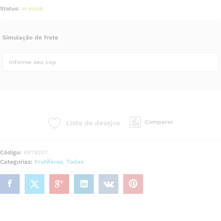
Status:
In stock
Simulação de frete
Comparar
Lista de desejos
Código:
6979257
Categorias:
Frutíferas
,
Todas