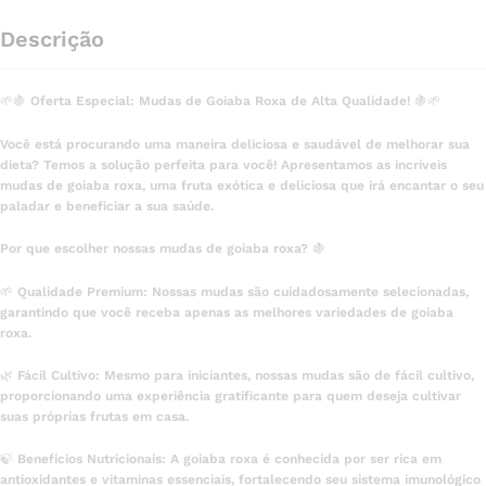
Descrição
🌱🍇 Oferta Especial: Mudas de Goiaba Roxa de Alta Qualidade! 🍇🌱
Você está procurando uma maneira deliciosa e saudável de melhorar sua
dieta? Temos a solução perfeita para você! Apresentamos as incríveis
mudas de goiaba roxa, uma fruta exótica e deliciosa que irá encantar o seu
paladar e beneficiar a sua saúde.
Por que escolher nossas mudas de goiaba roxa? 🍇
🌱 Qualidade Premium: Nossas mudas são cuidadosamente selecionadas,
garantindo que você receba apenas as melhores variedades de goiaba
roxa.
🌿 Fácil Cultivo: Mesmo para iniciantes, nossas mudas são de fácil cultivo,
proporcionando uma experiência gratificante para quem deseja cultivar
suas próprias frutas em casa.
🍃 Benefícios Nutricionais: A goiaba roxa é conhecida por ser rica em
antioxidantes e vitaminas essenciais, fortalecendo seu sistema imunológico