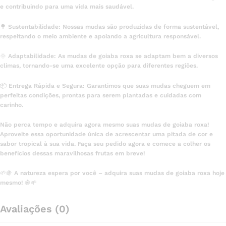
e contribuindo para uma vida mais saudável.
🌳 Sustentabilidade: Nossas mudas são produzidas de forma sustentável,
respeitando o meio ambiente e apoiando a agricultura responsável.
🌞 Adaptabilidade: As mudas de goiaba roxa se adaptam bem a diversos
climas, tornando-se uma excelente opção para diferentes regiões.
📦 Entrega Rápida e Segura: Garantimos que suas mudas cheguem em
perfeitas condições, prontas para serem plantadas e cuidadas com
carinho.
Não perca tempo e adquira agora mesmo suas mudas de goiaba roxa!
Aproveite essa oportunidade única de acrescentar uma pitada de cor e
sabor tropical à sua vida. Faça seu pedido agora e comece a colher os
benefícios dessas maravilhosas frutas em breve!
🌱🍇 A natureza espera por você – adquira suas mudas de goiaba roxa hoje
mesmo! 🍇🌱
Avaliações (0)