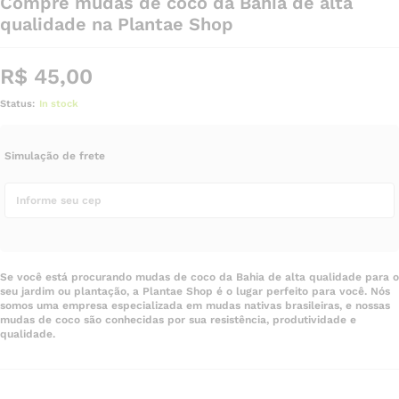
Compre mudas de coco da Bahia de alta
qualidade na Plantae Shop
R$
45,00
Status:
In stock
Simulação de frete
Se você está procurando mudas de coco da Bahia de alta qualidade para o
seu jardim ou plantação, a Plantae Shop é o lugar perfeito para você. Nós
somos uma empresa especializada em mudas nativas brasileiras, e nossas
mudas de coco são conhecidas por sua resistência, produtividade e
qualidade.