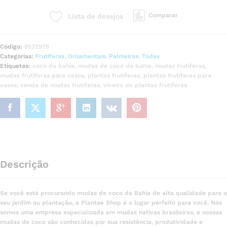
Comparar
Lista de desejos
Código:
8532975
Categorias:
Frutíferas
,
Ornamentais
,
Palmeiras
,
Todas
Etiquetas:
coco da bahia
,
mudas de coco da bahia
,
mudas frutiferas
,
mudas frutiferas para vasos
,
plantas frutiferas
,
plantas frutiferas para
vasos
,
venda de mudas frutiferas
,
viveiro de plantas frutiferas
Descrição
Se você está procurando mudas de coco da Bahia de alta qualidade para o
seu jardim ou plantação, a Plantae Shop é o lugar perfeito para você. Nós
somos uma empresa especializada em mudas nativas brasileiras, e nossas
mudas de coco são conhecidas por sua resistência, produtividade e