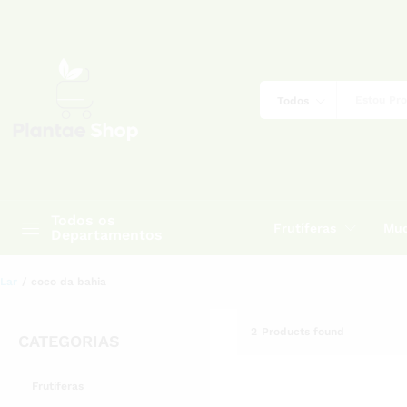
Todos
Todos os
Frutíferas
Mud
Departamentos
Lar
/
coco da bahia
2
Products found
CATEGORIAS
Frutíferas