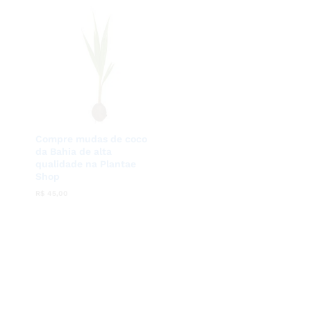
Compre mudas de coco
da Bahia de alta
qualidade na Plantae
Shop
R$
R$
45,00
45,00