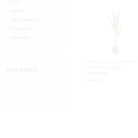
Horta
Insumos
Mudas Nativas
Ornamentais
Sementes
Compre mudas de coco
da verde de alta
POR PREÇO
qualidade
R$
R$
45,00
45,00
Preço
Preço
mínimo
máximo