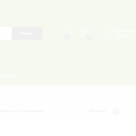
Conecte-se
Buscar
Registrar
0
0
Horta
Ordenar por mais recente
Visualizar