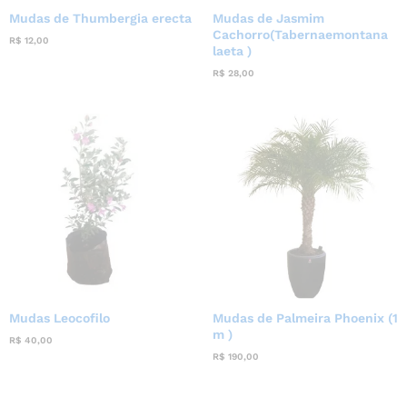
Mudas de Thumbergia erecta
Mudas de Jasmim
Cachorro(Tabernaemontana
R$
12,00
laeta )
R$
28,00
Mudas Leocofilo
Mudas de Palmeira Phoenix (1
m )
R$
40,00
R$
190,00