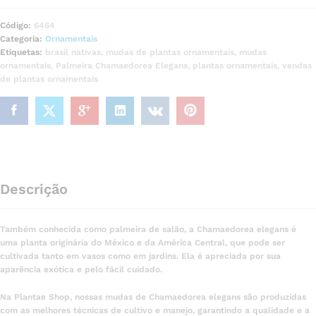
Código:
6464
Categoria:
Ornamentais
Etiquetas:
brasil nativas
,
mudas de plantas ornamentais
,
mudas
ornamentais
,
Palmeira Chamaedorea Elegans
,
plantas ornamentais
,
vendas
de plantas ornamentais
Descrição
Também conhecida como palmeira de salão, a Chamaedorea elegans é
uma planta originária do México e da América Central, que pode ser
cultivada tanto em vasos como em jardins. Ela é apreciada por sua
aparência exótica e pelo fácil cuidado.
Na Plantae Shop, nossas mudas de Chamaedorea elegans são produzidas
com as melhores técnicas de cultivo e manejo, garantindo a qualidade e a