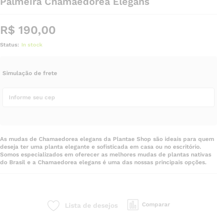
Palmeira Chamaedorea Elegans
R$
190,00
Status:
In stock
Simulação de frete
As mudas de Chamaedorea elegans da Plantae Shop são ideais para quem
deseja ter uma planta elegante e sofisticada em casa ou no escritório.
Somos especializados em oferecer as melhores mudas de plantas nativas
do Brasil e a Chamaedorea elegans é uma das nossas principais opções.
Comparar
Lista de desejos