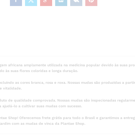
gem africana amplamente utilizada na medicina popular devido às suas pro
do às suas flores coloridas e longa duração.
ncluindo as cores branca, rosa e roxa. Nossas mudas são produzidas a part
e vitalidade.
duto de qualidade comprovada. Nossas mudas são inspecionadas regularmen
a ajudá-lo a cultivar suas mudas com sucesso.
e Shop! Oferecemos frete grátis para todo o Brasil e garantimos a entreg
 jardim com as mudas de vinca da Plantae Shop.