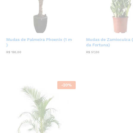
Mudas de Palmeira Phoenix (1 m
Mudas de Zamioculca (
)
da Fortuna)
R$
190,00
R$
57,00
-
20
%