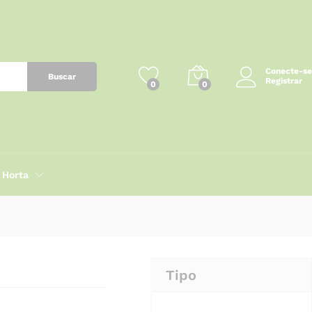
R$
59,89
Adicionar ao carrinho
Conecte-se
Buscar
Registrar
0
0
Horta
Tipo