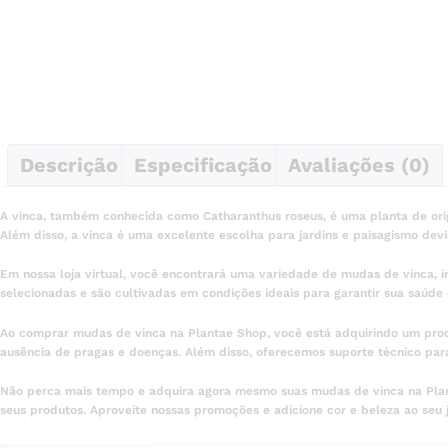
Descrição
Especificação
Avaliações (0)
A vinca, também conhecida como Catharanthus roseus, é uma planta de ori
Além disso, a vinca é uma excelente escolha para jardins e paisagismo devi
Em nossa loja virtual, você encontrará uma variedade de mudas de vinca, i
selecionadas e são cultivadas em condições ideais para garantir sua saúde 
Ao comprar mudas de vinca na Plantae Shop, você está adquirindo um pro
ausência de pragas e doenças. Além disso, oferecemos suporte técnico par
Não perca mais tempo e adquira agora mesmo suas mudas de vinca na Planta
seus produtos. Aproveite nossas promoções e adicione cor e beleza ao seu