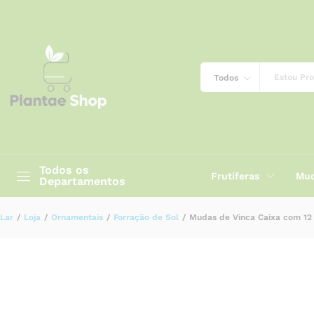
Mudas de Vinca Caixa com 12
Descrição
Especificação
Avaliações (0)
Todos
Todos os
Frutíferas
Mud
Departamentos
Lar
/
Loja
/
Ornamentais
/
Forração de Sol
/
Mudas de Vinca Caixa com 12