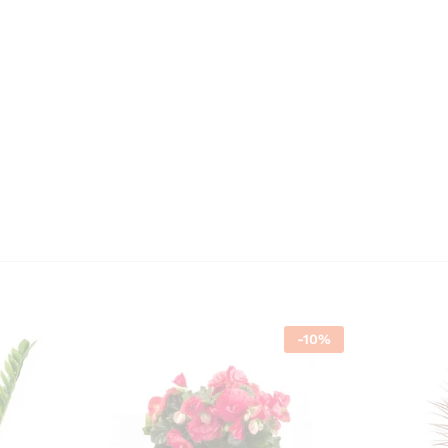
-
10
%