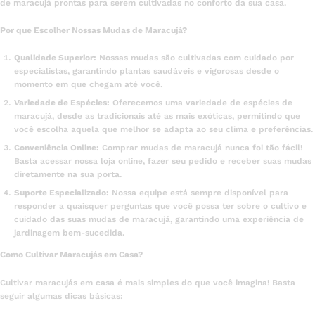
de maracujá prontas para serem cultivadas no conforto da sua casa.
Por que Escolher Nossas Mudas de Maracujá?
Qualidade Superior:
Nossas mudas são cultivadas com cuidado por
especialistas, garantindo plantas saudáveis e vigorosas desde o
momento em que chegam até você.
Variedade de Espécies:
Oferecemos uma variedade de espécies de
maracujá, desde as tradicionais até as mais exóticas, permitindo que
você escolha aquela que melhor se adapta ao seu clima e preferências.
Conveniência Online:
Comprar mudas de maracujá nunca foi tão fácil!
Basta acessar nossa loja online, fazer seu pedido e receber suas mudas
diretamente na sua porta.
Suporte Especializado:
Nossa equipe está sempre disponível para
responder a quaisquer perguntas que você possa ter sobre o cultivo e
cuidado das suas mudas de maracujá, garantindo uma experiência de
jardinagem bem-sucedida.
Como Cultivar Maracujás em Casa?
Cultivar maracujás em casa é mais simples do que você imagina! Basta
seguir algumas dicas básicas: