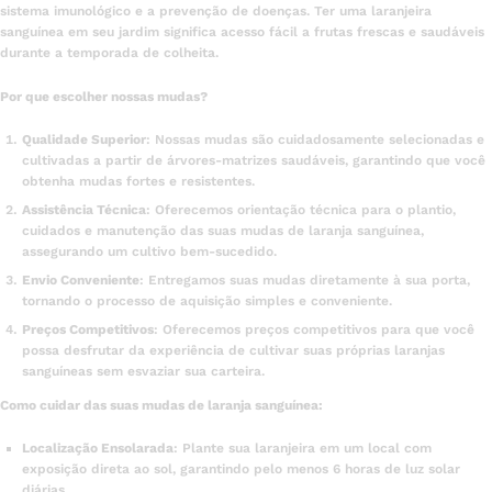
sistema imunológico e a prevenção de doenças. Ter uma laranjeira
sanguínea em seu jardim significa acesso fácil a frutas frescas e saudáveis
durante a temporada de colheita.
Por que escolher nossas mudas?
Qualidade Superior
: Nossas mudas são cuidadosamente selecionadas e
cultivadas a partir de árvores-matrizes saudáveis, garantindo que você
obtenha mudas fortes e resistentes.
Assistência Técnica
: Oferecemos orientação técnica para o plantio,
cuidados e manutenção das suas mudas de laranja sanguínea,
assegurando um cultivo bem-sucedido.
Envio Conveniente
: Entregamos suas mudas diretamente à sua porta,
tornando o processo de aquisição simples e conveniente.
Preços Competitivos
: Oferecemos preços competitivos para que você
possa desfrutar da experiência de cultivar suas próprias laranjas
sanguíneas sem esvaziar sua carteira.
Como cuidar das suas mudas de laranja sanguínea:
Localização Ensolarada
: Plante sua laranjeira em um local com
exposição direta ao sol, garantindo pelo menos 6 horas de luz solar
diárias.