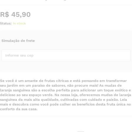
R$
45,90
Status:
In stock
Simulação de frete
Se você é um amante de frutas cítricas e está pensando em transformar
seu jardim em um paraíso de sabores, não procure mais! As mudas de
laranja sanguínea são a escolha perfeita para adicionar um toque exótico e
delicioso ao seu espaço verde. Na nossa loja, oferecemos mudas de laranja
sanguínea da mais alta qualidade, cultivadas com cuidado e paixão. Leia
mais e descubra como você pode colher os benefícios desta fruta única no
conforto da sua casa.