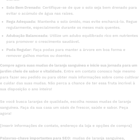
Solo Bem Drenado
: Certifique-se de que o solo seja bem drenado para
evitar o acúmulo de água nas raízes.
Rega Adequada
: Mantenha o solo úmido, mas evite encharcá-lo. Regue
regularmente, especialmente durante os meses mais quentes.
Adubação Balanceada
: Utilize um adubo equilibrado rico em nutrientes
para promover o crescimento saudável.
Poda Regular
: Faça podas para manter a árvore em boa forma e
remover galhos mortos ou doentes.
Compre agora suas mudas de laranja sanguínea e inicie sua jornada para um
jardim cheio de sabor e vitalidade.
Entre em contato conosco hoje mesmo
para fazer seu pedido ou para obter mais informações sobre como cultivar
e cuidar das suas mudas. Não perca a chance de ter essa fruta incrível à
sua disposição o ano inteiro!
Se você busca laranjas de qualidade, escolha nossas mudas de laranja
sanguínea. Faça da sua casa um oásis de frescor, saúde e sabor. Peça
agora!
[Inserir informações de contato, endereço da loja e opções de compra]
Palavras-chave importantes para SEO
: mudas de laranja sanguínea,