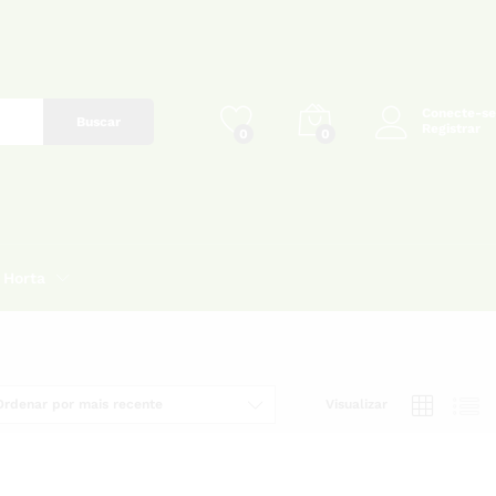
Conecte-se
Buscar
Registrar
0
0
Horta
Ordenar por mais recente
Visualizar