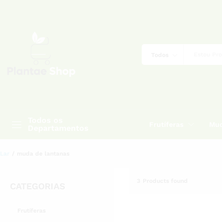
Todos
Todos os
Frutíferas
Mud
Departamentos
Lar
/
muda de lantanas
3
Products found
CATEGORIAS
Frutíferas