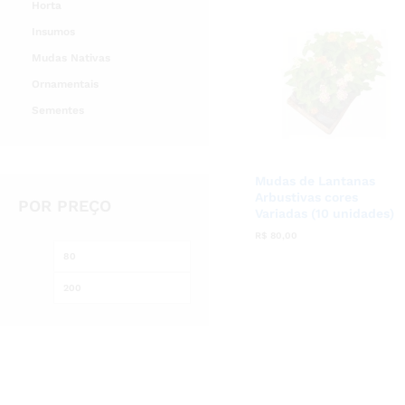
Horta
Insumos
Mudas Nativas
Ornamentais
Sementes
Mudas de Lantanas
Arbustivas cores
POR PREÇO
Variadas (10 unidades)
R$
R$
80,00
80,00
Preço
Preço
mínimo
máximo