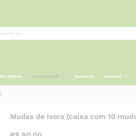
as Nativas
Ornamentais
Sementes
Insumos
)
Mudas de Ixora (caixa com 10 mud
R$
80,00