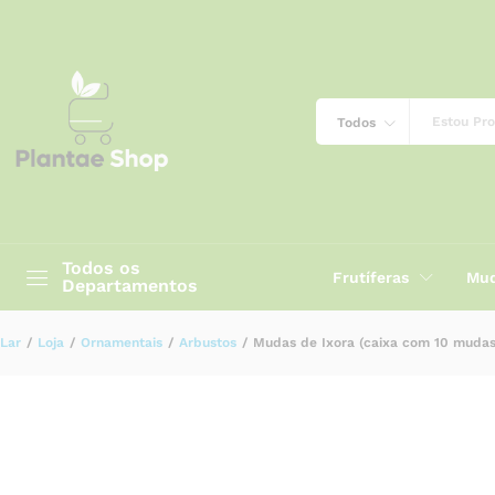
Mudas de Ixora (caixa com 10 mudas)
Descrição
Especificação
Avaliações (0)
Todos
Todos os
Frutíferas
Mud
Departamentos
Lar
/
Loja
/
Ornamentais
/
Arbustos
/
Mudas de Ixora (caixa com 10 mudas