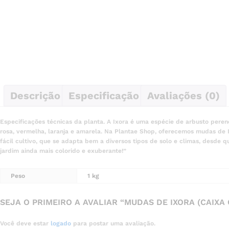
Descrição
Especificação
Avaliações (0)
Especificações técnicas da planta. A Ixora é uma espécie de arbusto peren
rosa, vermelha, laranja e amarela. Na Plantae Shop, oferecemos mudas de I
fácil cultivo, que se adapta bem a diversos tipos de solo e climas, desde
jardim ainda mais colorido e exuberante!”
Peso
1 kg
SEJA O PRIMEIRO A AVALIAR “MUDAS DE IXORA (CAIXA
Você deve estar
logado
para postar uma avaliação.