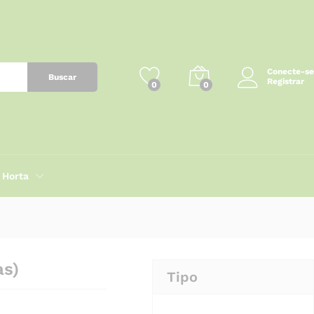
R$
80,00
Adicionar ao carrinho
Conecte-se
Buscar
Registrar
0
0
Horta
as)
Tipo