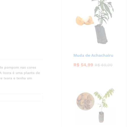
Muda de Achachairu
R$
54,99
R$
60,00
o de pompom nas cores
A Ixora é uma planta de
de Ixora e tenha um