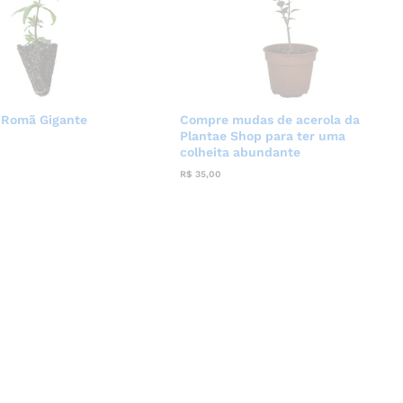
 Romã Gigante
Compre mudas de acerola da
Plantae Shop para ter uma
colheita abundante
R$
35,00