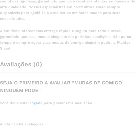
científicas rigorosas, garantindo que você receberá plantas saudáveis e de
alta qualidade. Nossos especialistas em horticultura estão sempre
disponíveis para ajudá-lo a escolher as melhores mudas para suas
necessidades.
Além disso, oferecemos entrega rápida e segura para todo o Brasil,
garantindo que suas mudas cheguem em perfeitas condições. Não perca
tempo e compre agora suas mudas de comigo ninguém pode na Plantae
Shop!
Avaliações (0)
SEJA O PRIMEIRO A AVALIAR “MUDAS DE COMIGO
NINGUÉM PODE”
Você deve estar
logado
para postar uma avaliação.
Ainda não há avaliações.