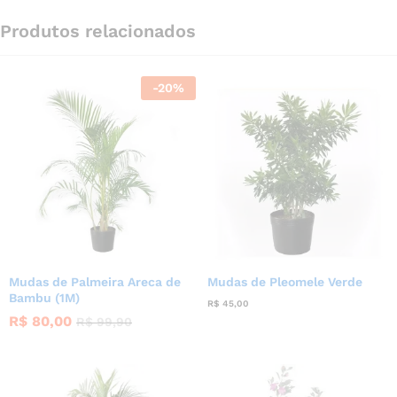
Produtos relacionados
-
20
%
Mudas de Palmeira Areca de
Mudas de Pleomele Verde
Bambu (1M)
R$
45,00
R$
80,00
R$
99,90