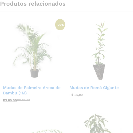
Produtos relacionados
-
20
%
Mudas de Palmeira Areca de
Mudas de Romã Gigante
Bambu (1M)
R$
35,90
R$
80,00
R$
99,90