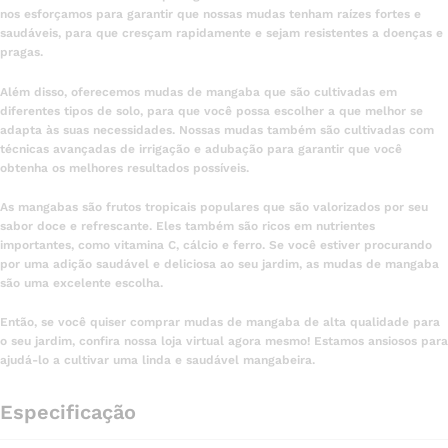
nos esforçamos para garantir que nossas mudas tenham raízes fortes e
saudáveis, para que cresçam rapidamente e sejam resistentes a doenças e
pragas.
Além disso, oferecemos mudas de mangaba que são cultivadas em
diferentes tipos de solo, para que você possa escolher a que melhor se
adapta às suas necessidades. Nossas mudas também são cultivadas com
técnicas avançadas de irrigação e adubação para garantir que você
obtenha os melhores resultados possíveis.
As mangabas são frutos tropicais populares que são valorizados por seu
sabor doce e refrescante. Eles também são ricos em nutrientes
importantes, como vitamina C, cálcio e ferro. Se você estiver procurando
por uma adição saudável e deliciosa ao seu jardim, as mudas de mangaba
são uma excelente escolha.
Então, se você quiser comprar mudas de mangaba de alta qualidade para
o seu jardim, confira nossa loja virtual agora mesmo! Estamos ansiosos para
ajudá-lo a cultivar uma linda e saudável mangabeira.
Especificação