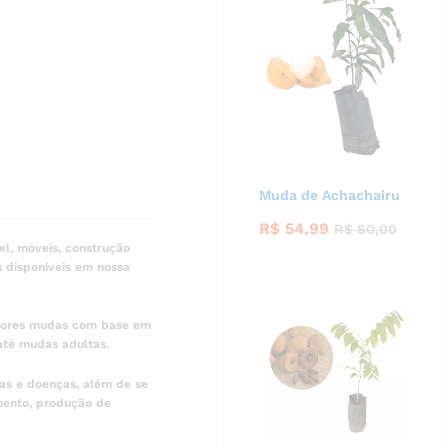
Muda de Achachairu
R$
54,99
R$
60,00
l, móveis, construção
s disponíveis em nossa
lhores mudas com base em
até mudas adultas.
gas e doenças, além de se
amento, produção de