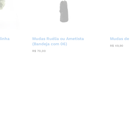
dinha
Mudas Ruélia ou Ametista
Mudas de 
(Bandeja com 06)
R$
49,90
R$
70,00