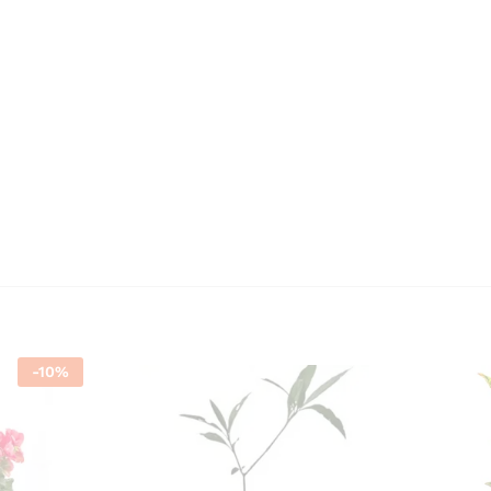
-
10
%