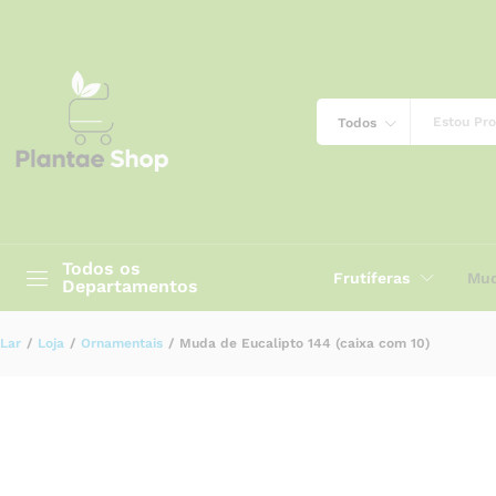
Muda de Eucalipto 144 (caixa com 10)
Descrição
Avaliações (0)
Todos
Todos os
Frutíferas
Mud
Departamentos
Lar
/
Loja
/
Ornamentais
/
Muda de Eucalipto 144 (caixa com 10)