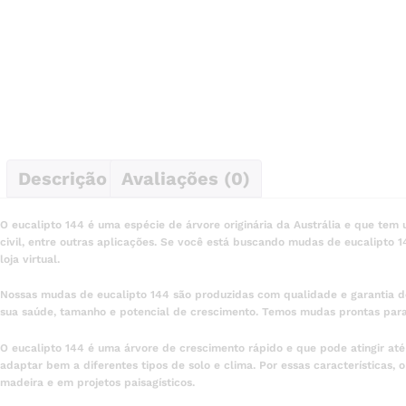
Descrição
Avaliações (0)
O eucalipto 144 é uma espécie de árvore originária da Austrália e que te
civil, entre outras aplicações. Se você está buscando mudas de eucalipto
loja virtual.
Nossas mudas de eucalipto 144 são produzidas com qualidade e garantia 
sua saúde, tamanho e potencial de crescimento. Temos mudas prontas par
O eucalipto 144 é uma árvore de crescimento rápido e que pode atingir até 
adaptar bem a diferentes tipos de solo e clima. Por essas características
madeira e em projetos paisagísticos.