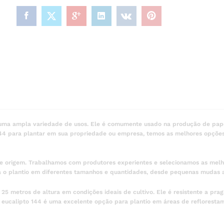
m uma ampla variedade de usos. Ele é comumente usado na produção de pape
 144 para plantar em sua propriedade ou empresa, temos as melhores opçõe
de origem. Trabalhamos com produtores experientes e selecionamos as me
a o plantio em diferentes tamanhos e quantidades, desde pequenas mudas 
25 metros de altura em condições ideais de cultivo. Ele é resistente a pra
, o eucalipto 144 é uma excelente opção para plantio em áreas de reflorest