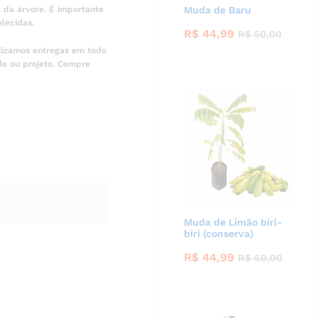
Muda de Baru
 da árvore. É importante
elecidas.
R$
44,99
R$
50,00
lizamos entregas em todo
de ou projeto. Compre
Muda de Limão biri-
biri (conserva)
R$
44,99
R$
60,00