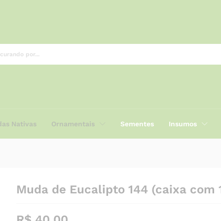
as Nativas
Ornamentais
Sementes
Insumos
Muda de Eucalipto 144 (caixa com 
R$
40,00