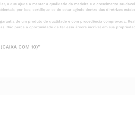
lar, o que ajuda a manter a qualidade da madeira e o crescimento saudável
ientais, por isso, certifique-se de estar agindo dentro das diretrizes estab
 a garantia de um produto de qualidade e com procedência comprovada. Rea
as. Não perca a oportunidade de ter essa árvore incrível em sua proprieda
(CAIXA COM 10)”