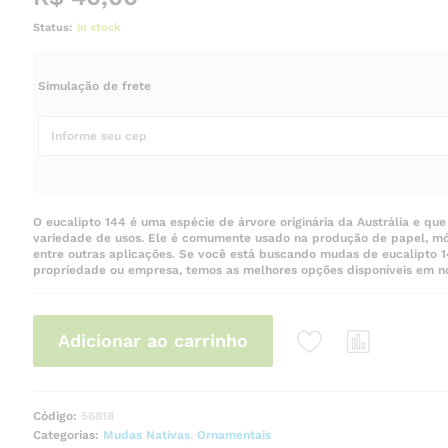
Status:
In stock
Simulação de frete
O eucalipto 144 é uma espécie de árvore originária da Austrália e q
variedade de usos. Ele é comumente usado na produção de papel, móve
entre outras aplicações. Se você está buscando mudas de eucalipto 
propriedade ou empresa, temos as melhores opções disponíveis em nos
Adicionar ao carrinho
Código:
56818
Categorias:
Mudas Nativas
,
Ornamentais