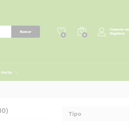
R$
40,00
Adicionar ao carrinho
Conecte-se
Buscar
Registrar
0
0
Horta
10)
Tipo