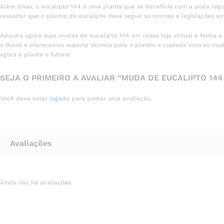
Além disso, o eucalipto 144 é uma planta que se beneficia com a poda regu
ressaltar que o plantio de eucalipto deve seguir as normas e legislações amb
Adquira agora suas mudas de eucalipto 144 em nossa loja virtual e tenha
o Brasil e oferecemos suporte técnico para o plantio e cuidado com as mud
agora e plante o futuro!
SEJA O PRIMEIRO A AVALIAR “MUDA DE EUCALIPTO 144 
Você deve estar
logado
para postar uma avaliação.
Avaliações
Ainda não há avaliações.