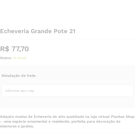
Echeveria Grande Pote 21
R$
77,70
Status:
In stock
Simulação de frete
Adquira mudas de Echeveria de alta qualidade na loja virtual Plantae Shop
– uma espécie ornamental e resistente, perfeita para decoração de
interiores e jardins.