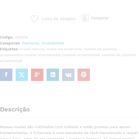
Comparar
Lista de desejos
Código:
666828
Categorias:
Interiores
,
Ornamentais
Etiquetas:
brasil nativas
,
muda de echeveria
,
mudas de plantas
ornamentais
,
mudas ornamentais
,
plantas ornamentais
,
vendas de plantas
ornamentais
Descrição
Nossas mudas são cultivadas com cuidado e estão prontas para serem
transplantadas. A Echeveria é uma suculenta de fácil manutenção e requer
pouca água, além de ser resistente a pragas e doenças. As nossas mudas