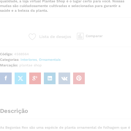
qualidade, a loja virtual Plantae Shop é o lugar certo para você. Nossas
mudas são cuidadosamente cultivadas e selecionadas para garantir a
saúde e a beleza da planta.
Comparar
Lista de desejos
Código:
4588564
Categorias:
Interiores
,
Ornamentais
Marcação:
plantae shop
Descrição
As Begonias Rex são uma espécie de planta ornamental de folhagem que é