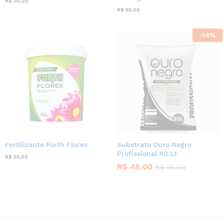
R$
30,00
R$
65,00
-
14
%
Fertilizante Forth Flores
Substrato Ouro Negro
Profissional 40 Lt
R$
55,00
R$
48,00
R$
56,00