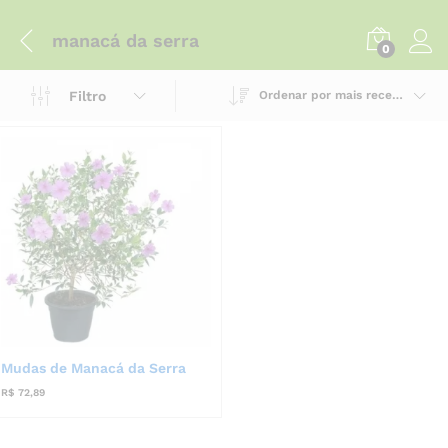
manacá da serra
0
Filtro
Ordenar por mais recente
Mudas de Manacá da Serra
R$
72,89