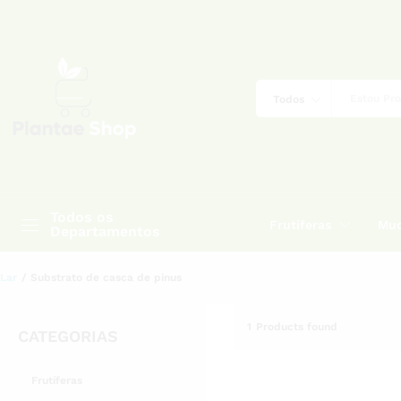
Todos
Todos os
Frutíferas
Mud
Departamentos
Lar
/
Substrato de casca de pinus
1
Products found
CATEGORIAS
Frutíferas