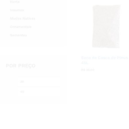
Horta
Insumos
Mudas Nativas
Ornamentais
Sementes
Saco de Casca de Pinus
45L
POR PREÇO
R$
R$
38,00
38,00
Preço
Preço
mínimo
máximo