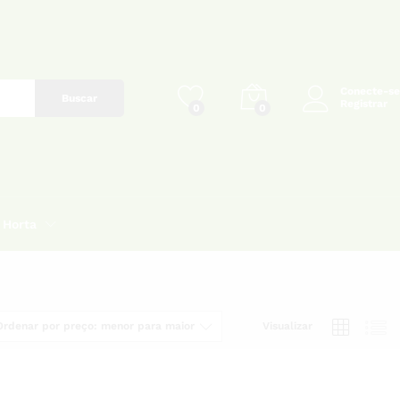
Conecte-se
Buscar
Registrar
0
0
Horta
Ordenar por preço: menor para maior
Visualizar