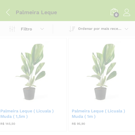
Palmeira Leque
0
Filtro
Ordenar por mais recente
Palmeira Leque ( Licuala )
Palmeira Leque ( Licuala )
Muda ( 1,5m )
Muda ( 1m )
R$
145,50
R$
95,90