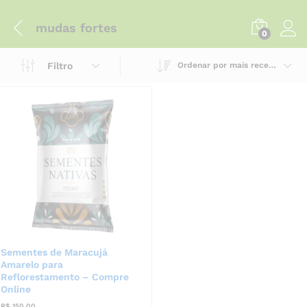
mudas fortes
0
Filtro
Ordenar por mais recente
Sementes de Maracujá
Amarelo para
Reflorestamento – Compre
Online
R$
150,00