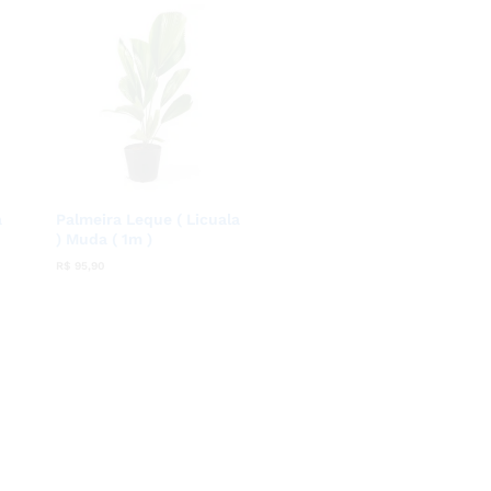
a
Palmeira Leque ( Licuala
) Muda ( 1m )
R$
R$
95,90
95,90