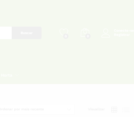
Conecte-se
Buscar
Registrar
0
0
Horta
Ordenar por mais recente
Visualizar