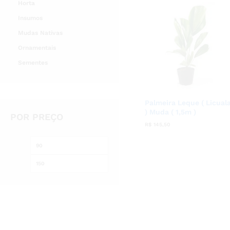
Horta
Insumos
Mudas Nativas
Ornamentais
Sementes
Palmeira Leque ( Licual
) Muda ( 1,5m )
POR PREÇO
R$
R$
145,50
145,50
Preço
Preço
mínimo
máximo