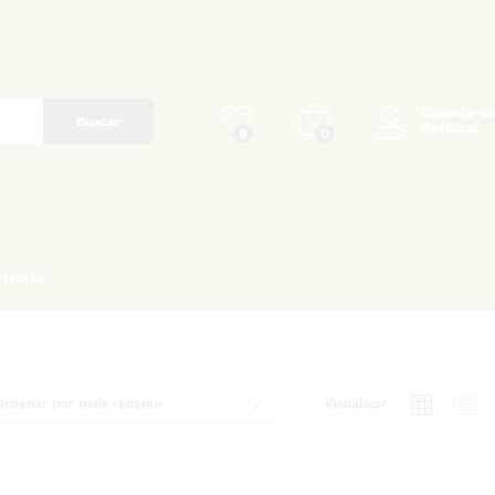
Conecte-se
Buscar
Registrar
0
0
Horta
Ordenar por mais recente
Visualizar