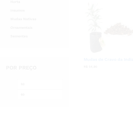
Horta
Insumos
Mudas Nativas
Ornamentais
Sementes
Mudas de Cravo da Indi
POR PREÇO
R$
R$
54,90
54,90
Preço
Preço
mínimo
máximo