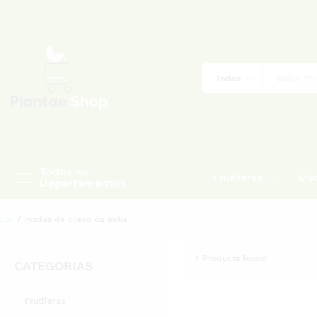
Todos
Todos os
Frutíferas
Mud
Departamentos
Lar
/
mudas de cravo da india
1
Products found
CATEGORIAS
Frutíferas