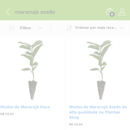
maracujá azedo
0
Filtro
Ordenar por mais recente
Mudas de Maracujá Doce
Mudas de Maracujá Azedo de
alta qualidade na Plantae
R$
45,00
Shop
R$
45,00