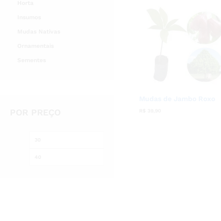
Horta
Insumos
Mudas Nativas
Ornamentais
Sementes
Mudas de Jambo Roxo
POR PREÇO
R$
R$
39,90
39,90
Preço
Preço
mínimo
máximo