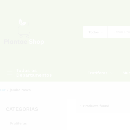
Todos
Todos os
Frutíferas
Mud
Departamentos
Lar
/
jambo rosxo
1
Products found
CATEGORIAS
Frutíferas