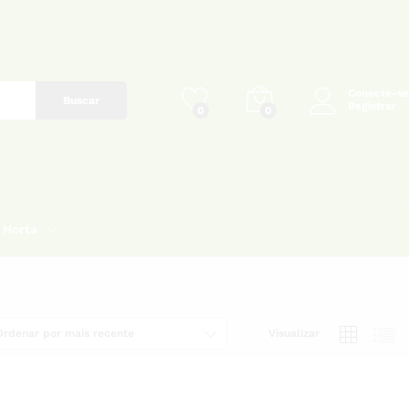
Conecte-se
Buscar
Registrar
0
0
Horta
Ordenar por mais recente
Visualizar