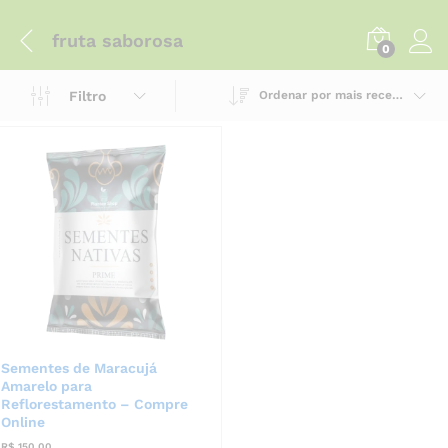
fruta saborosa
0
Filtro
Ordenar por mais recente
Sementes de Maracujá
Amarelo para
Reflorestamento – Compre
Online
R$
150,00