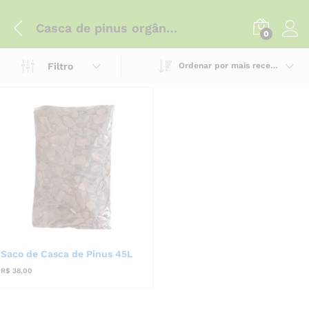
Casca de pinus orgânica
0
Filtro
Ordenar por mais recente
Saco de Casca de Pinus 45L
R$
38,00